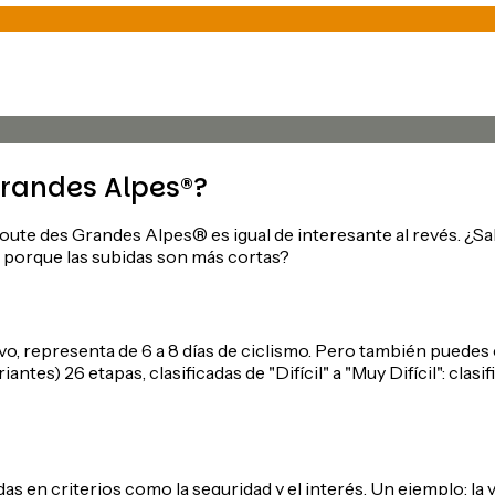
Grandes Alpes®?
a Route des Grandes Alpes® es igual de interesante al revés. ¿S
e, porque las subidas son más cortas?
vo, representa de 6 a 8 días de ciclismo. Pero también puedes 
ariantes) 26 etapas, clasificadas de "Difícil" a "Muy Difícil": c
s en criterios como la seguridad y el interés. Un ejemplo: la