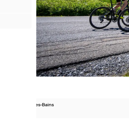
Thonon-les-Bains
Nice
Alta montaña