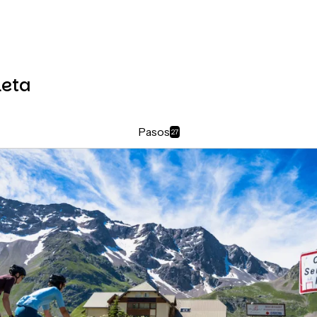
leta
Pasos
27