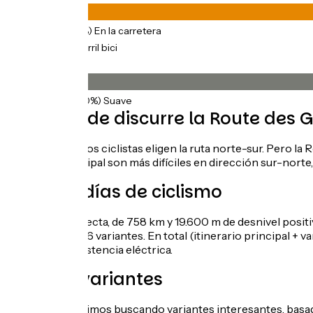
1573km
(97%) En la carretera
41km
(3%) Carril bici
Pavimento
1608km
(100%) Suave
¿Por dónde discurre la Route des 
La mayoría de los ciclistas eligen la ruta norte-sur. Pero l
de la ruta principal son más difíciles en dirección sur-nort
De 6 a 8 días de ciclismo
La ruta más directa, de 758 km y 19.600 m de desnivel positi
principal y sus 6 variantes. En total (itinerario principal + v
bicicleta de asistencia eléctrica.
Nuevas variantes
Cada año, seguimos buscando variantes interesantes, basada