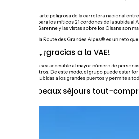
los requisitos.
Evitas la parte peligrosa de la carretera nacional en
Tu turno para los míticos 21 cordones de la subida al 
El Col de Sarenne y las vistas sobre los Oisans son ma
Estás avisado: ¡la Route des Grandes Alpes® es un reto que
Más fácil, ¡gracias a la VAE!
Para que la ruta sea accesible al mayor número de personas 
30 o 40 kilómetros. De este modo, el grupo puede estar for
accesibles las subidas a los grandes puertos y permite a tod
Les plus beaux séjours tout-compr