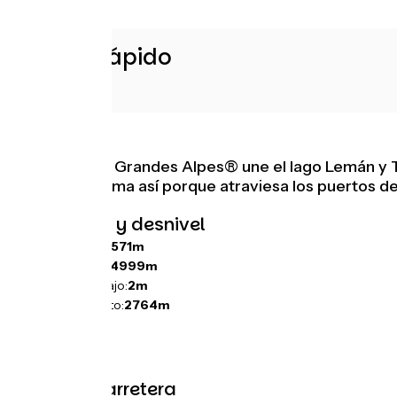
Acceso rápido
Alojamiento
La Route des Grandes Alpes® une el lago Lemán y T
Alpes® se llama así porque atraviesa los puertos de 
Pendientes y desnivel
Ascensos:
44571m
Descensos:
44999m
Punto más bajo:
2m
Punto más alto:
2764m
Tipos de carretera