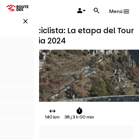
Pasar
al
Menú
contenido
close
principal
Circuito ciclista: La etapa del Tour
de Francia 2024
140 km
38 j 3 h 00 min
Nice