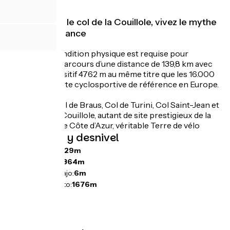
Entre Nice et le col de la Couillole, vivez le mythe
du Tour de France
Une bonne condition physique est requise pour
accomplir ce parcours d’une distance de 139,8 km avec
un dénivelé positif 4762 m au même titre que les 16.000
partants de cette cyclosportive de référence en Europe.
Col de Nice, Col de Braus, Col de Turini, Col Saint-Jean et
enfin col de la Couillole, autant de site prestigieux de la
Métropole Nice Côte d’Azur, véritable Terre de vélo
Pendientes y desnivel
Ascensos:
7029m
Descensos:
5364m
Punto más bajo:
6m
Punto más alto:
1676m