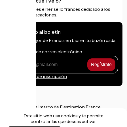
¿Qué es Accueil Vélo?
Accueil Vélo es el 1er sello francés dedicado a los
ciclistas de vacaciones.
Me suscribo al boletín
Recibe lo mejor de Francia en bici en tu buzón cada
mes.
Mi dirección de correo electrónico
Mi
dirección
de
Condiciones de inscripción
correo
electrónico
Financiado en el marco de Destination France
Este sitio web usa cookies y te permite
controlar las que deseas activar