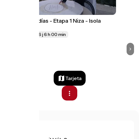
Itinerario - 2 días - Etapa 1 Niza - Isola
Village
110 km
16 j 6 h 00 min
Tarjeta