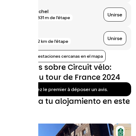
Nice Pont Michel
Unirse
gare
831 m de l'étape
Nice
Unirse
gare
2 km de l'étape
Mostrar las estaciones cercanas en el mapa
Opiniones sobre Circuit vélo:
L’étape du tour de France 2024
Soyez le premier à déposer un avis.
Encuentra tu alojamiento en este
bucle