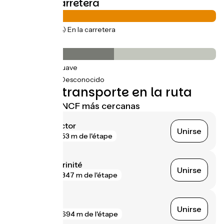
Tipos de carretera
147km
(100%) En la carretera
Pavimento
75km
(51%) Suave
73km
(49%) Desconocido
Trenes y transporte en la ruta
Estaciones SNCF más cercanas
La Trinité Victor
Unirse
gare
53 m de l'étape
L'Ariane La Trinité
Unirse
gare
347 m de l'étape
Nice Riquier
Unirse
gare
694 m de l'étape