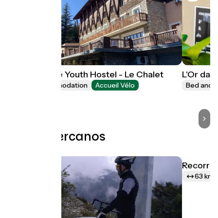
HI Valdeblore Youth Hostel - Le Chalet
L'Or dans
Group accommodation
Accueil Vélo
Bed and b
Valdeblore
Bucles cercanos
Recorrid
63 km