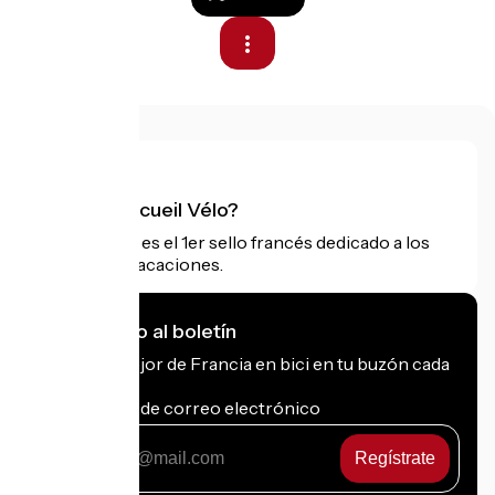
¿Qué es Accueil Vélo?
Accueil Vélo es el 1er sello francés dedicado a los
ciclistas de vacaciones.
Me suscribo al boletín
Recibe lo mejor de Francia en bici en tu buzón cada
mes.
Mi dirección de correo electrónico
Mi
dirección
de