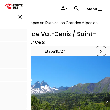
Pasar
al
Menú
contenido
close
principal
Todas las etapas en Ruta de los Grandes Alpes en
bicicleta
Variante de Val-Cenis / Saint-
Jean-d'Arves
Etapa 16/27