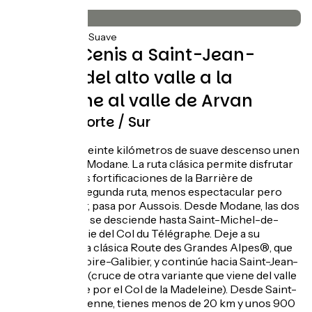
Pavimento
75km
(100%) Suave
Del Val-Cenis a Saint-Jean-
d'Arves, del alto valle a la
Maurienne al valle de Arvan
Itinerario Norte / Sur
Unos buenos veinte kilómetros de suave descenso unen
Val-Cenis con Modane. La ruta clásica permite disfrutar
de la vista de las fortificaciones de la Barrière de
l'Esseillon. La segunda ruta, menos espectacular pero
menos popular, pasa por Aussois. Desde Modane, las dos
rutas se unen y se desciende hasta Saint-Michel-de-
Maurienne, al pie del Col du Télégraphe. Deje a su
izquierda la ruta clásica Route des Grandes Alpes®, que
conduce a Valloire-Galibier, y continúe hacia Saint-Jean-
de-Maurienne (cruce de otra variante que viene del valle
de la Tarentaise por el Col de la Madeleine). Desde Saint-
Jean-de-Maurienne, tienes menos de 20 km y unos 900