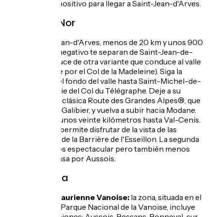
m de ascenso positivo para llegar a Saint-Jean-d'Arves.
Ruta Sur / Nor
Desde Saint-Jean-d'Arves, menos de 20 km y unos 900
m de ascenso negativo te separan de Saint-Jean-de-
Maurienne (cruce de otra variante que conduce al valle
de la Tarentaise por el Col de la Madeleine). Siga la
carretera por el fondo del valle hasta Saint-Michel-de-
Maurienne, al pie del Col du Télégraphe. Deje a su
derecha la ruta clásica Route des Grandes Alpes®, que
lleva a Valloire-Galibier, y vuelva a subir hacia Modane.
Desde allí, hay unos veinte kilómetros hasta Val-Cenis.
La ruta clásica permite disfrutar de la vista de las
fortificaciones de la Barrière de l'Esseillon. La segunda
ruta, algo menos espectacular pero también menos
frecuentada, pasa por Aussois.
No se pierda
Haute-Maurienne Vanoise:
la zona, situada en el
límite del Parque Nacional de la Vanoise, incluye
seis estaciones: Aussois, Bessans, Bonneval-sur-