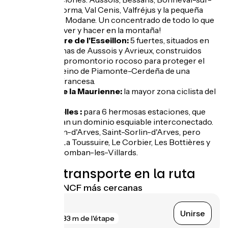
Arc, La Norma, Val Cenis, Valfréjus y la pequeña
ciudad de Modane. Un concentrado de todo lo que
se puede ver y hacer en la montaña!
La Barrière de l'Esseillon:
5 fuertes, situados en
las comunas de Aussois y Avrieux, construidos
sobre un promontorio rocoso para proteger el
antiguo reino de Piamonte-Cerdeña de una
invasión francesa.
El valle de la Maurienne:
la mayor zona ciclista del
mundo...
Les Sybelles :
para 6 hermosas estaciones, que
conforman un dominio esquiable interconectado.
Saint-Jean-d'Arves, Saint-Sorlin-d'Arves, pero
también La Toussuire, Le Corbier, Les Bottières y
Saint-Colomban-les-Villards.
Trenes y transporte en la ruta
Estaciones SNCF más cercanas
Modane
Unirse
gare
33 m de l'étape