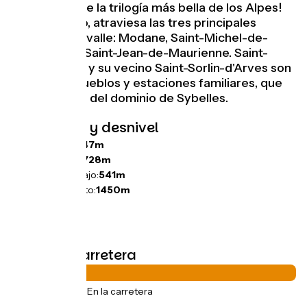
¡posiblemente la trilogía más bella de los Alpes!
Por el camino, atraviesa las tres principales
ciudades del valle: Modane, Saint-Michel-de-
Maurienne y Saint-Jean-de-Maurienne. Saint-
Jean-d'Arves y su vecino Saint-Sorlin-d'Arves son
auténticos pueblos y estaciones familiares, que
forman parte del dominio de Sybelles.
Pendientes y desnivel
Ascensos:
1747m
Descensos:
1728m
Punto más bajo:
541m
Punto más alto:
1450m
Tipos de carretera
75km
(100%) En la carretera