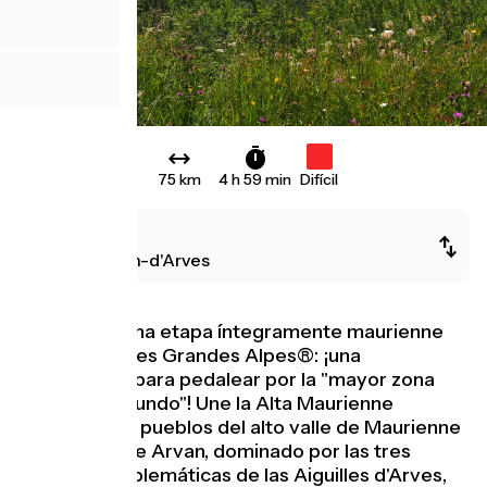
75 km
4 h 59 min
Difícil
Val-Cenis
Saint-Jean-d'Arves
Se trata de una etapa íntegramente maurienne
de la Route des Grandes Alpes®: ¡una
oportunidad para pedalear por la "mayor zona
ciclista del mundo"! Une la Alta Maurienne
Vanoise y los pueblos del alto valle de Maurienne
con el valle de Arvan, dominado por las tres
cumbres emblemáticas de las Aiguilles d'Arves,