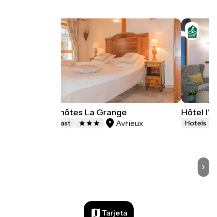
Chambres d'hôtes La Grange
Hôtel l'
Avrieux
Bed and breakfast
Hotels
Tarjeta