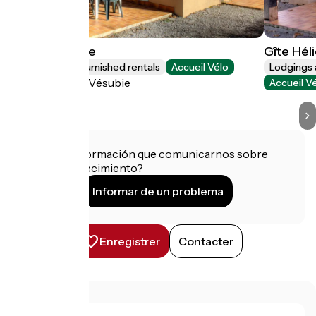
Gîte Aubépine
Gîte Hél
Lodgings and furnished rentals
Accueil Vélo
Lodgings 
La Bollène-Vésubie
Accueil V
¿Tienes información que comunicarnos sobre
este establecimiento?
Informar de un problema
Enregistrer
Contacter