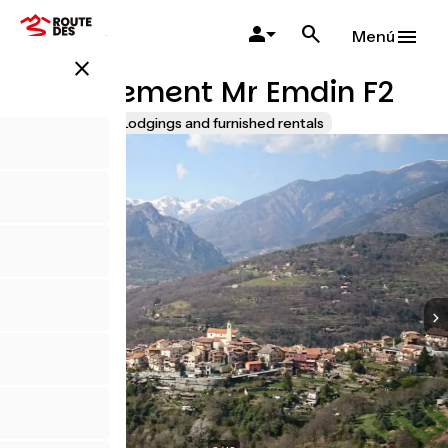
Pasar
al
Menú
contenido
close
principal
Appartement Mr Emdin F2
Accueil Vélo
Lodgings and furnished rentals