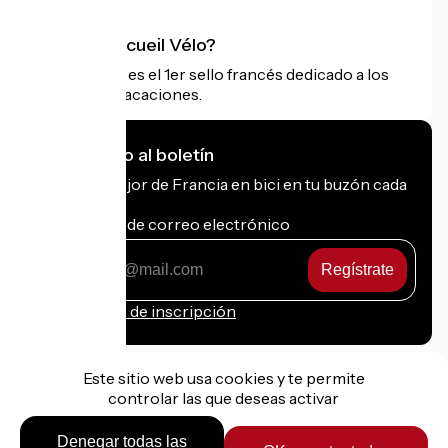
¿Qué es Accueil Vélo?
Accueil Vélo es el 1er sello francés dedicado a los
ciclistas de vacaciones.
Me suscribo al boletín
Recibe lo mejor de Francia en bici en tu buzón cada
mes.
Mi dirección de correo electrónico
Mi
dirección
de
Condiciones de inscripción
correo
electrónico
Este sitio web usa cookies y te permite
controlar las que deseas activar
Financiado en el marco de Destination France
Denegar todas las