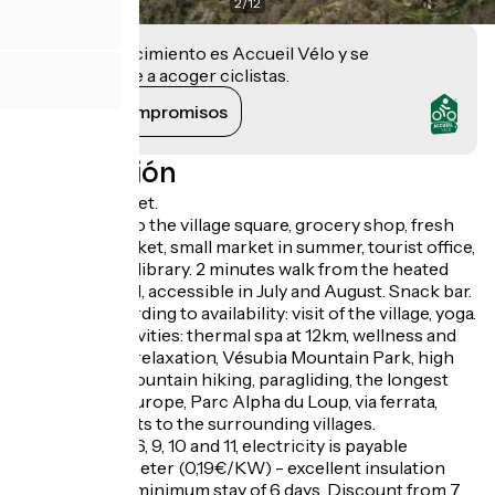
2
/
12
Este establecimiento es Accueil Vélo y se
compromete a acoger ciclistas.
Ver sus compromisos
Descripción
Welcome basket.
1 minute walk to the village square, grocery shop, fresh
bread, fish market, small market in summer, tourist office,
free municipal library. 2 minutes walk from the heated
swimming pool, accessible in July and August. Snack bar.
Available according to availability: visit of the village, yoga.
Numerous activities: thermal spa at 12km, wellness and
hydrotherapy relaxation, Vésubia Mountain Park, high
and medium mountain hiking, paragliding, the longest
tyrolienne in Europe, Parc Alpha du Loup, via ferrata,
canyoning, visits to the surrounding villages.
In months 4, 5, 6, 9, 10 and 11, electricity is payable
according to meter (0,19€/KW) - excellent insulation
Available for a minimum stay of 6 days. Discount from 7