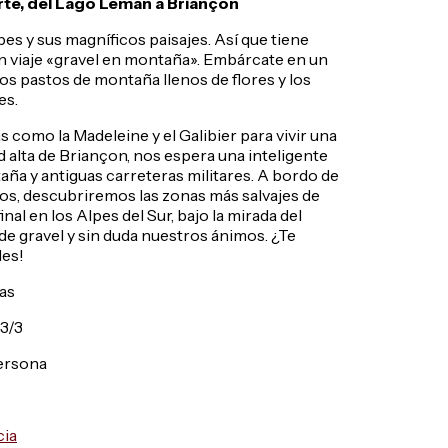
rte, del Lago Lemán a Briançon
s y sus magníficos paisajes. Así que tiene
n viaje «gravel en montaña». Embárcate en un
los pastos de montaña llenos de flores y los
es.
s como la Madeleine y el Galibier para vivir una
d alta de Briançon, nos espera una inteligente
aña y antiguas carreteras militares. A bordo de
nos, descubriremos las zonas más salvajes de
nal en los Alpes del Sur, bajo la mirada del
 de gravel y sin duda nuestros ánimos. ¿Te
des!
ías
 3/3
persona
cia