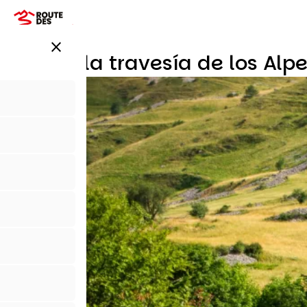
Pasar
al
contenido
close
principal
Grava: la travesía de los Alp