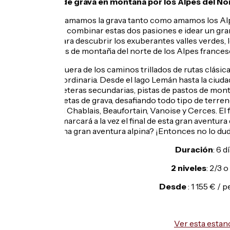
Un gran viaje de grava en montaña por los Alpes del No
En Vélorizons, amamos la grava tanto como amamos los Alpe
mucho sentido combinar estas dos pasiones e idear un gra
viaje original para descubrir los exuberantes valles verdes, 
salvajes puertos de montaña del norte de los Alpes frances
Le llevaremos fuera de los caminos trillados de rutas clásica
aventura extraordinaria. Desde el lago Lemán hasta la ciuda
mezcla de carreteras secundarias, pistas de pastos de mont
nuestras bicicletas de grava, desafiando todo tipo de terre
los macizos del Chablais, Beaufortain, Vanoise y Cerces. El fi
Mont Thabor, marcará a la vez el final de esta gran aventura
apetece vivir una gran aventura alpina? ¡Entonces no lo du
Duración
: 6 d
2 niveles
: 2/3 o
Desde
: 1 155 € / 
Ver esta estan