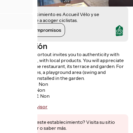
2
/
2
Este establecimiento es Accueil Vélo y se
compromete a acoger ciclistas.
Ver sus compromisos
Descripción
L'Auberge de Portout invites you to authenticity with
gourmet meals, with local products. You will appreciate
the charm of the restaurant, its terrace and garden. For
the smaller ones, a playground area (swing and
trampoline) is installed in the garden.
Garage à vélo
:
Non
Panier repas
:
Non
Recharge VAE
:
Non
¿Te interesa este establecimiento? Visita su sitio
para reservar o saber más.