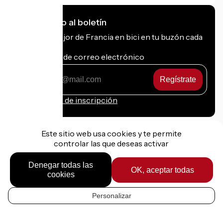
Me suscribo al boletín
Recibe lo mejor de Francia en bici en tu buzón cada
mes.
Mi dirección de correo electrónico
Mi
dirección
de
Condiciones de inscripción
correo
electrónico
Este sitio web usa cookies y te permite
controlar las que deseas activar
Financiado en el marco de Destination France
Denegar todas las
OK, aceptar todas
cookies
Personalizar
Información jurídica
ES
Datos personales
Contacto