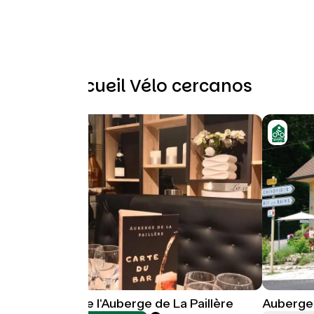
Otros Accueil Vélo cercanos
Restaurant de l'Auberge de La Paillère
Auberge