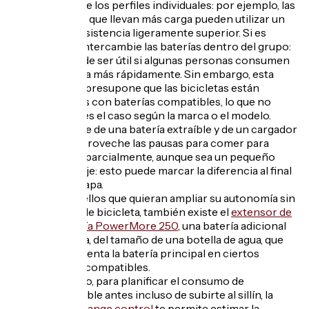
función de los perfiles individuales: por ejemplo, las
personas que llevan más carga pueden utilizar un
nivel de asistencia ligeramente superior. Si es
posible, intercambie las baterías dentro del grupo:
esto puede ser útil si algunas personas consumen
su energía más rápidamente. Sin embargo, esta
solución presupone que las bicicletas están
equipadas con baterías compatibles, lo que no
siempre es el caso según la marca o el modelo.
Si dispone de una batería extraíble y de un cargador
rápido, aproveche las pausas para comer para
recargar parcialmente, aunque sea un pequeño
porcentaje: esto puede marcar la diferencia al final
de una etapa.
Para aquellos que quieran ampliar su autonomía sin
cambiar de bicicleta, también existe el
extensor de
autonomía PowerMore 250
, una batería adicional
compacta, del tamaño de una botella de agua, que
complementa la batería principal en ciertos
modelos compatibles.
Por último, para planificar el consumo de
combustible antes incluso de subirte al sillín, la
función
Range control
te permite estimar la