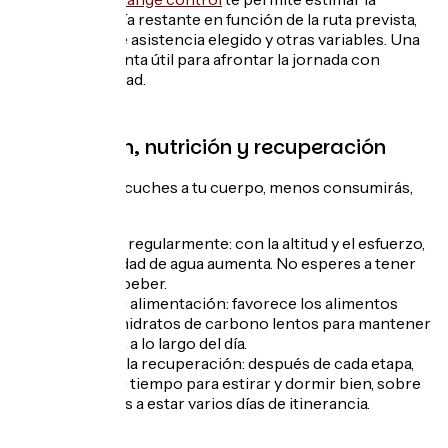
autonomía restante en función de la ruta prevista,
el nivel de asistencia elegido y otras variables. Una
herramienta útil para afrontar la jornada con
tranquilidad.
Hidratación, nutrición y recuperación
Cuanto más escuches a tu cuerpo, menos consumirás,
¡es un hecho!
Hidrátate regularmente: con la altitud y el esfuerzo,
la necesidad de agua aumenta. No esperes a tener
sed para beber.
Adapta tu alimentación: favorece los alimentos
ricos en hidratos de carbono lentos para mantener
la energía a lo largo del día.
Gestiona la recuperación: después de cada etapa,
tómate tu tiempo para estirar y dormir bien, sobre
todo si vas a estar varios días de itinerancia.