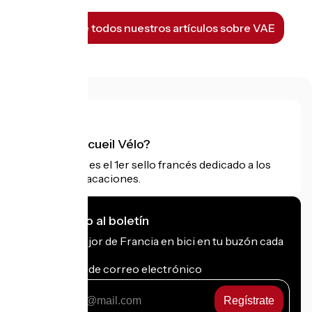
Descubre todos nuestros artículos sobre VAE
¿Qué es Accueil Vélo?
Accueil Vélo es el 1er sello francés dedicado a los
ciclistas de vacaciones.
Me suscribo al boletín
Recibe lo mejor de Francia en bici en tu buzón cada
mes.
Mi dirección de correo electrónico
Mi
dirección