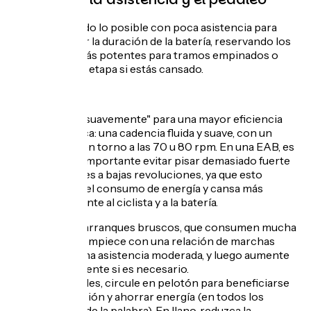
Corre todo lo posible con poca asistencia para
preservar la duración de la batería, reservando los
modos más potentes para tramos empinados o
finales de etapa si estás cansado.
Pedalea "suavemente" para una mayor eficiencia
energética: una cadencia fluida y suave, con un
pedaleo en torno a las 70 u 80 rpm. En una EAB, es
aún más importante evitar pisar demasiado fuerte
los pedales a bajas revoluciones, ya que esto
aumenta el consumo de energía y cansa más
rápidamente al ciclista y a la batería.
Evite los arranques bruscos, que consumen mucha
energía: empiece con una relación de marchas
ligera y una asistencia moderada, y luego aumente
gradualmente si es necesario.
En los valles, circule en pelotón para beneficiarse
de la succión y ahorrar energía (en todos los
sentidos de la palabra). En llano, reduzca la