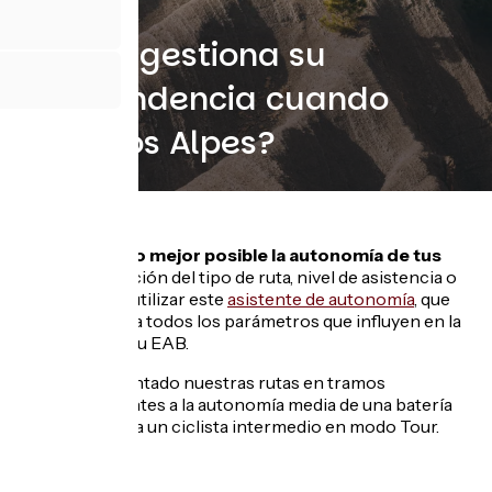
¿Cómo gestiona su
independencia cuando
cruza los Alpes?
Para estimar lo mejor posible la autonomía de tus
salidas
en función del tipo de ruta, nivel de asistencia o
carga, puedes utilizar este
asistente de autonomía
, que
tiene en cuenta todos los parámetros que influyen en la
autonomía de tu EAB.
Hemos segmentado nuestras rutas en tramos
correspondientes a la autonomía media de una batería
de 625 Wh para un ciclista intermedio en modo Tour.