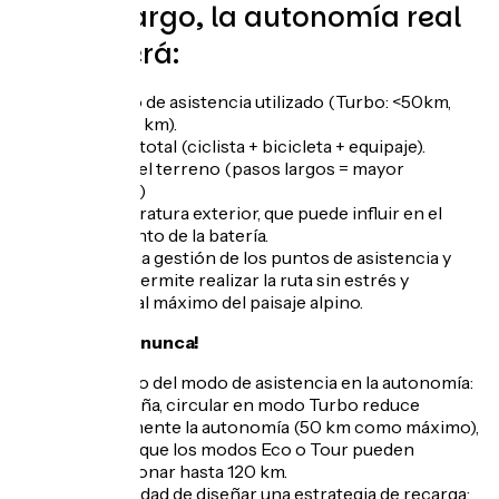
Sin embargo, la autonomía real
dependerá:
Del modo de asistencia utilizado (Turbo: <50km,
Eco: >100 km).
Del peso total (ciclista + bicicleta + equipaje).
El perfil del terreno (pasos largos = mayor
consumo)
La temperatura exterior, que puede influir en el
rendimiento de la batería.
Una buena gestión de los puntos de asistencia y
recarga permite realizar la ruta sin estrés y
disfrutar al máximo del paisaje alpino.
¡No lo olvides nunca!
El impacto del modo de asistencia en la autonomía:
en montaña, circular en modo Turbo reduce
drásticamente la autonomía (50 km como máximo),
mientras que los modos Eco o Tour pueden
proporcionar hasta 120 km.
La necesidad de diseñar una estrategia de recarga: