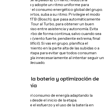
asistencia y adopte un ritmo uniforme para
minimizar el consumo energético global del grupo.
En los puertos, suba a su ritmo. Privilegie el modo
Tour o eMTB (Bosch), que pasa automáticamente
del modo Tour al Turbo, para obtener un buen
compromiso entre asistencia y autonomía. Evita
utilizar Turbo de forma continua, salvo cuando sea
necesario (viento fuerte, pendiente extrema, final
de etapa difícil). Si vas en grupo, planifica el
reagrupamiento en la parte alta de las subidas o a
mitad de etapa para evitar que todos consuman
más energía innecesariamente al intentar seguir un
ritmo inadecuado.
Gestión de la batería y optimización de
la autonomía
Anticipa el consumo de energía adaptando la
asistencia desde el inicio de la etapa.
Distribuye el esfuerzo y el uso de la batería en