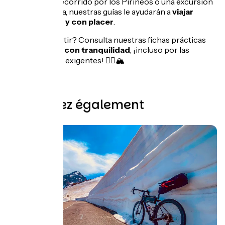
los Alpes, un recorrido por los Pirineos o una excursión
por la Provenza, nuestras guías le ayudarán a
viajar
ligero, seguro y con placer
.
¿Listo para partir? Consulta nuestras fichas prácticas
para
conducir con tranquilidad
, ¡incluso por las
carreteras más exigentes! 🚵‍♂️🏔️
Découvrez également