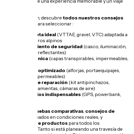
diferencia entre una experiencia memorable y un viaje
accidentado.
En esta sección, descubre
todos nuestros consejos
de expertos
para seleccionar :
La bicicleta ideal
(VTTAE, gravel, VTC) adaptada a
los senderos alpinos
Equipamiento de seguridad
(casco, iluminación,
chalecos reflectantes)
Ropa técnica
(capas transpirables, impermeables,
guantes)
Equipaje optimizado
(alforjas, portaequipajes,
bolsas impermeables)
Equipo de reparación
(kit antipinchazos,
multiherramientas, cámaras de aire)
Accesorios indispensables
(GPS, powerbank,
botiquín)
Ofrecemos
pruebas comparativas
,
consejos de
expertos
probados en condiciones reales, y
selecciones de productos
para todos los
presupuestos. Tanto si está planeando una travesía de