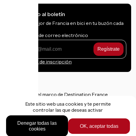
Me suscribo al boletín
Recibe lo mejor de Francia en bici en tu buzón cada
mes.
Mi dirección de correo electrónico
Mi
dirección
de
Condiciones de inscripción
correo
electrónico
Financiado en el marco de Destination France
Este sitio web usa cookies y te permite
controlar las que deseas activar
Información jurídica
Denegar todas las
OK, aceptar todas
Datos personales
cookies
Contacto