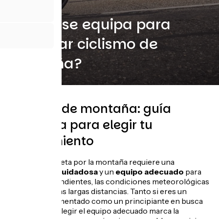
¿Cómo se equipa para
practicar ciclismo de
montaña?
Bicicleta de montaña: guía
completa para elegir tu
equipamiento
Viajar en bicicleta por la montaña requiere una
preparación cuidadosa
y un
equipo adecuado
para
afrontar las pendientes, las condiciones meteorológicas
cambiantes y las largas distancias. Tanto si eres un
ciclista experimentado como un principiante en busca
de aventuras, elegir el equipo adecuado marca la