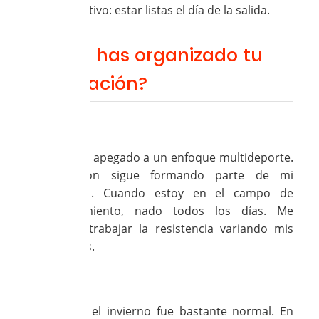
mismo objetivo: estar listas el día de la salida.
¿Cómo has organizado tu
preparación?
Loubna:
Sigo muy apegado a un enfoque multideporte.
El triatlón sigue formando parte de mi
equilibrio. Cuando estoy en el campo de
entrenamiento, nado todos los días. Me
permite trabajar la resistencia variando mis
esfuerzos.
Nathalie:
Para mí, el invierno fue bastante normal. En