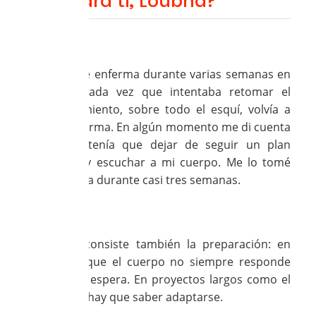
fácil para ti, Loubna?
Loubna:
Sí, estuve enferma durante varias semanas en
enero. Cada vez que intentaba retomar el
entrenamiento, sobre todo el esquí, volvía a
caer enferma. En algún momento me di cuenta
de que tenía que dejar de seguir un plan
estricto y escuchar a mi cuerpo. Me lo tomé
con calma durante casi tres semanas.
Nathalie:
En eso consiste también la preparación: en
aceptar que el cuerpo no siempre responde
como se espera. En proyectos largos como el
nuestro, hay que saber adaptarse.