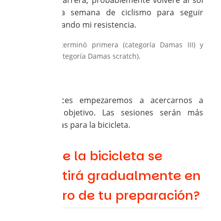
de esta carrera, probablemente volveré al sol
para una semana de ciclismo para seguir
desarrollando mi resistencia.
*Loubna terminó primera (categoría Damas III) y
tercera (categoría Damas scratch).
Nathalie:
Y entonces empezaremos a acercarnos a
nuestro objetivo. Las sesiones serán más
específicas para la bicicleta.
¿Así que la bicicleta se
convertirá gradualmente en
el centro de tu preparación?