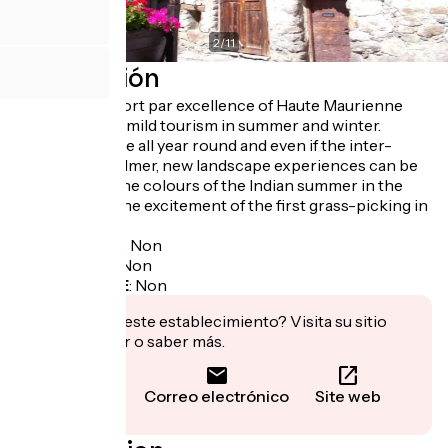
2
/
11
Descripción
The village resort par excellence of Haute Maurienne
Vanoise offers mild tourism in summer and winter.
People live here all year round and even if the inter-
seasons are calmer, new landscape experiences can be
experienced: the colours of the Indian summer in the
larch forests, the excitement of the first grass-picking in
spring...
Garage à vélo
:
Non
Panier repas
:
Non
Recharge VAE
:
Non
¿Te interesa este establecimiento? Visita su sitio
para reservar o saber más.
Llamar
Correo electrónico
Site web