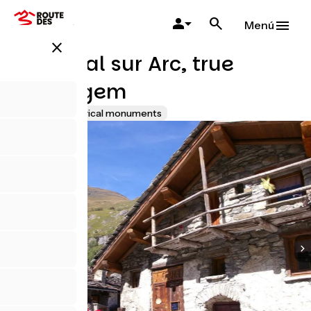
Pasar
al
Menú
contenido
close
principal
Bonneval sur Arc, true
alpine gem
Sites and historical monuments