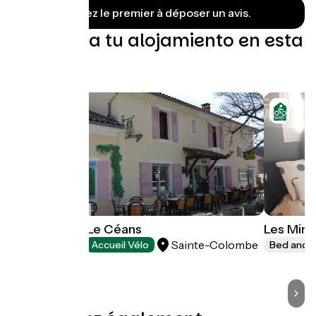
Soyez le premier à déposer un avis.
Encuentra tu alojamiento en esta
etapa
Hôtels Logis Le Céans
Les Mira
Sainte-Colombe
Hotels
Accueil Vélo
Bed and b