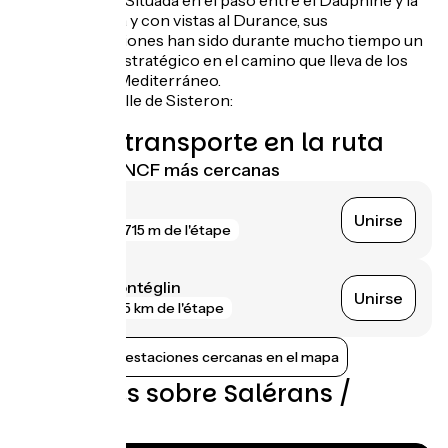
Sisteron. Situada en el paso entre el Dauphiné y la
Provenza y con vistas al Durance, sus
fortificaciones han sido durante mucho tiempo un
cerrojo estratégico en el camino que lleva de los
Alpes al Mediterráneo.
La Citadelle de Sisteron:
Trenes y transporte en la ruta
Estaciones SNCF más cercanas
Sisteron
Unirse
gare
715 m de l'étape
Laragne-Montéglin
Unirse
gare
5 km de l'étape
Mostrar las estaciones cercanas en el mapa
Opiniones sobre Salérans /
Sisteron