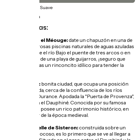
28km
(100%) Suave
 146 m ↘ 316 m
No te pierdas:
Nadar en el Méouge:
date un chapuzón en una de
las numerosas piscinas naturales de aguas azuladas
que ofrece el río Bajo el puente de tres arcos o en
el recodo de una playa de guijarros, ¡seguro que
encuentras un rinconcito idílico para tender la
toalla!
Sisteron:
bonita ciudad, que ocupa una posición
privilegiada, cerca de la confluencia de los ríos
Buëch y Durance. Apodada la "Puerta de Provenza",
limita con el Dauphiné. Conocida por su famosa
ciudadela, posee un rico patrimonio histórico, en
particular de la época medieval.
La Citadelle de Sisteron:
construida sobre un
espolón rocoso, es lo primero que se ve al llegar a