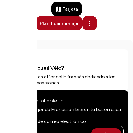
Tarjeta
Planificar mi viaje
¿Qué es Accueil Vélo?
Accueil Vélo es el 1er sello francés dedicado a los
ciclistas de vacaciones.
Me suscribo al boletín
Recibe lo mejor de Francia en bici en tu buzón cada
mes.
Mi dirección de correo electrónico
Mi