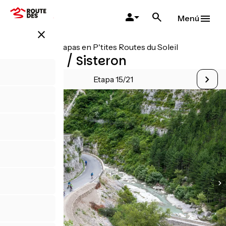
Pasar
al
Menú
contenido
close
principal
Todas las etapas en P'tites Routes du Soleil
Salérans / Sisteron
Etapa 15/21