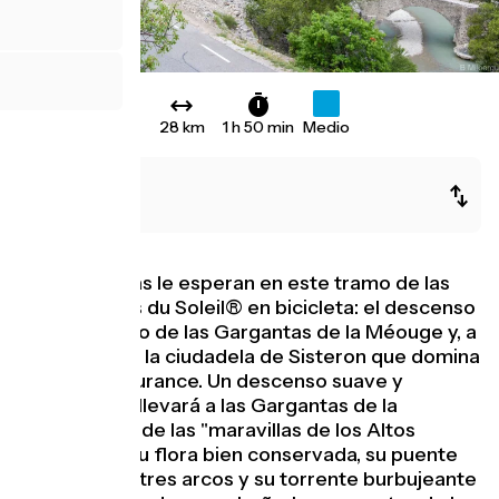
28 km
1 h 50 min
Medio
Salérans
Sisteron
Dos maravillas le esperan en este tramo de las
P'tites routes du Soleil® en bicicleta: el descenso
hasta el fondo de las Gargantas de la Méouge y, a
continuación, la ciudadela de Sisteron que domina
el valle del Durance. Un descenso suave y
agradable le llevará a las Gargantas de la
Méouge, una de las "maravillas de los Altos
Alpes". Con su flora bien conservada, su puente
románico de tres arcos y su torrente burbujeante