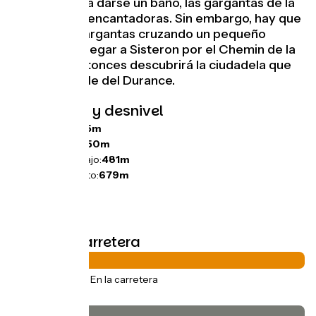
perfecto para darse un baño, las gargantas de la
Méouge son encantadoras. Sin embargo, hay que
salir de las gargantas cruzando un pequeño
puerto para llegar a Sisteron por el Chemin de la
Marquise. Entonces descubrirá la ciudadela que
domina el valle del Durance.
Pendientes y desnivel
Ascensos:
185m
Descensos:
350m
Punto más bajo:
481m
Punto más alto:
679m
Tipos de carretera
28km
(100%) En la carretera
Pavimento