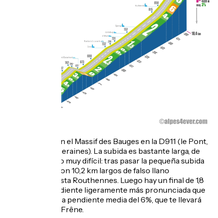
La salida está en el Massif des Bauges en la D911 (le Pont,
cerca de Lescheraines). La subida es bastante larga, de
18,4 km, pero no muy difícil: tras pasar la pequeña subida
de Châtelard, son 10,2 km largos de falso llano
ascendente hasta Routhennes. Luego hay un final de 1,8
km en una pendiente ligeramente más pronunciada que
no superará una pendiente media del 6%, que te llevará
hasta el Col du Frêne.