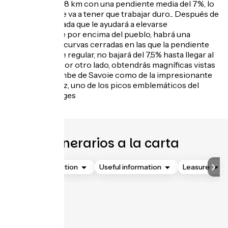
ascensión de 7,8 km con una pendiente media del 7%, lo
que sugiere que va a tener que trabajar duro... Después de
una curva cerrada que le ayudará a elevarse
tranquilamente por encima del pueblo, habrá una
sucesión de 14 curvas cerradas en las que la pendiente
media, bastante regular, no bajará del 7,5% hasta llegar al
Col du Frêne. Por otro lado, obtendrás magníficas vistas
tanto de la Combe de Savoie como de la impresionante
Dent d'Arclusaz, uno de los picos emblemáticos del
Massif des Bauges
.
Itinerarios a la carta
Accommodation
Useful information
Leasure