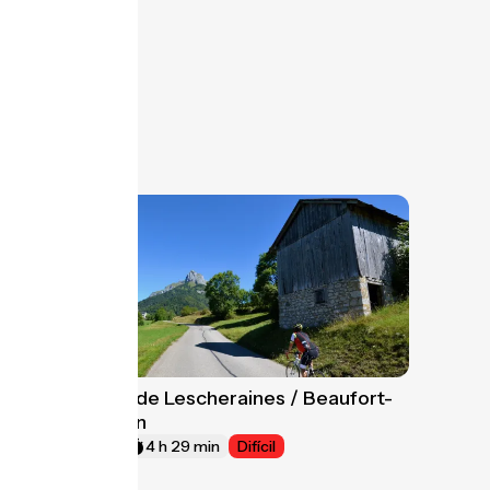
Variante de Lescheraines / Beaufort-
6
sur-Doron
67 km
4 h 29 min
Difícil