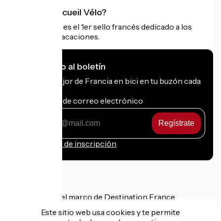
¿Qué es Accueil Vélo?
Accueil Vélo es el 1er sello francés dedicado a los
ciclistas de vacaciones.
Me suscribo al boletín
Recibe lo mejor de Francia en bici en tu buzón cada
mes.
Mi dirección de correo electrónico
Mi
dirección
de
Condiciones de inscripción
correo
electrónico
Financiado en el marco de Destination France
Este sitio web usa cookies y te permite