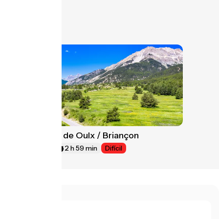
Variante de Oulx / Briançon
14
45 km
2 h 59 min
Difícil