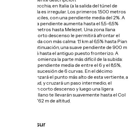
Desde Bardonecchia, en Italia (a la salida del túnel de
Fréjus), la subida es irregular. Los primeros 1.500 metros
son bastante fáciles, con una pendiente media del 2%. A
continuación, la pendiente aumenta hasta el 5,5-6,5%
durante 1.400 metros hasta Melezet. Una zona llana
seguida de un corto descenso le permitirá afrontar el
resto de la subida con más calma: 1,1 km al 6,5% hasta Pian
del Colle. A continuación, una suave pendiente de 900 m
al 3,5% le llevará hasta el antiguo puesto fronterizo. A
partir de aquí, comienza la parte más difícil de la subida:
4,3 km con una pendiente media de entre el 6 y el 8,5%,
dividida en una sucesión de 6 curvas. En el décimo
kilómetro, alcanzará el punto más alto de esta vertiente, a
1779 m de altitud, y cruzará un paso intermedio, el
Mauvais Pas. Un corto descenso y luego una ligera
subida en falso llano te llevarán suavemente hasta el Col
de l'Échelle a 1762 m de altitud.
Topo cara sur