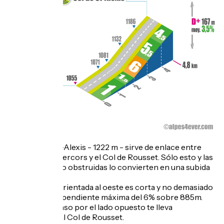
El Col de Saint-Alexis - 1222 m - sirve de enlace entre
Vassieux-en-Vercors y el Col de Rousset. Sólo esto y las
vistas a menudo obstruidas lo convierten en una subida
anónima.
La pendiente orientada al oeste es corta y no demasiado
difícil, con una pendiente máxima del 6% sobre 885m.
Nota: el descenso por el lado opuesto te lleva
directamente al Col de Rousset.