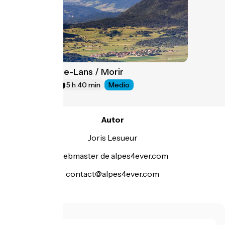
Villard-de-Lans / Morir
10
73 km
5 h 40 min
Medio
Autor
Joris Lesueur
webmaster de alpes4ever.com
contact@alpes4ever.com