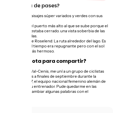
¿Su trifecta de pases?
1/ La Cayolle: paisajes súper variados y verdes con sus
cascadas
2/ Le Galibier: el puerto más alto al que se sube porque el
Col de l'Iseran estaba cerrado. una vista soberbia de las
cumbres nevadas.
3/ Le Cormet de Roselend: La ruta alrededor del lago. Es
una pena que el tiempo era repugnante pero con el sol
debe ser aún más hermoso.
Una anécdota para compartir?
En la salida en Val-Cenis, me uní a un grupo de ciclistas
(hay muy pocos a finales de septiembre durante la
semana). Eran 7, el equipo nacional femenino alemán de
skicross con su entrenador. Pude quedarme en las
ruedas e intercambiar algunas palabras con el
entrenador.