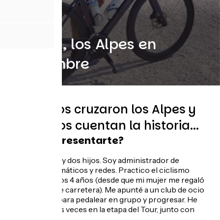
Laurent, los Alpes en
septiembre
Ellos-ellos cruzaron los Alpes y
ellos-ellos cuentan la historia...
¿Quieres presentarte?
Tengo 47 años y dos hijos. Soy administrador de
sistemas informáticos y redes. Practico el ciclismo
desde hace unos 4 años (desde que mi mujer me regaló
una bicicleta de carretera). Me apunté a un club de ocio
cerca de casa para pedalear en grupo y progresar. He
participado dos veces en la etapa del Tour, junto con
otros ciclistas