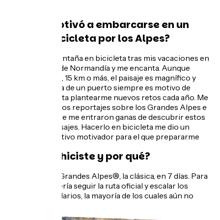
¿Qué le motivó a embarcarse en un
viaje en bicicleta por los Alpes?
Descubrí la montaña en bicicleta tras mis vacaciones en
los Alpes. Soy de Normandía y me encanta. Aunque
cueste subir 10, 15 km o más, el paisaje es magnífico y
alcanzar la cima de un puerto siempre es motivo de
orgullo. Me gusta plantearme nuevos retos cada año. Me
topé con algunos reportajes sobre los Grandes Alpes e
inmediatamente me entraron ganas de descubrir estos
magníficos paisajes. Hacerlo en bicicleta me dio un
objetivo deportivo motivador para el que prepararme
¿Qué ruta hiciste y por qué?
La Ruta de los Grandes Alpes®, la clásica, en 7 días. Para
mi primera, quería seguir la ruta oficial y escalar los
puertos legendarios, la mayoría de los cuales aún no
había escalado.