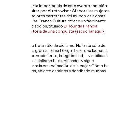
Pero para medir la importancia de este evento, también
tenemos que mirar por el retrovisor. Si ahora las mujeres
corren en las mejores carreteras del mundo, es a costa
de una larga lucha. France Culture ofrece un fascinante
podcast en 4 episodios, titulado
El Tour de Francia
femenino, la historia de una conquista (escuchar aquí).
Este podcast no trata sólo de ciclismo. No trata sólo de
las hazañas de la gran Jeannie Longo. Traza una lucha: la
lucha por el reconocimiento, la legitimidad, la visibilidad.
Destaca lo que el ciclismo ha significado -y sigue
significando- para la emancipación de la mujer. Cómo ha
liberado cuerpos, abierto caminos y derribado muchas
barreras.