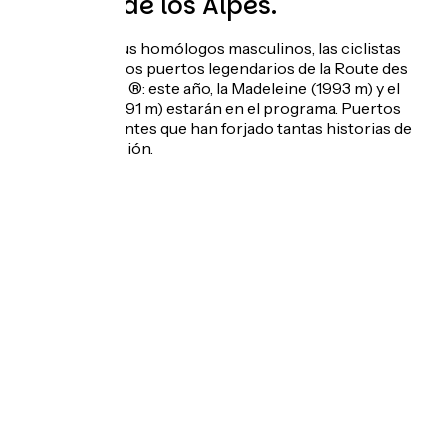
corazón de los Alpes.
Y al igual que sus homólogos masculinos, las ciclistas
afrontarán varios puertos legendarios de la Route des
Grandes Alpes ®: este año, la Madeleine (1993 m) y el
Joux-Plane (1691 m) estarán en el programa. Puertos
míticos y exigentes que han forjado tantas historias de
valor y superación.