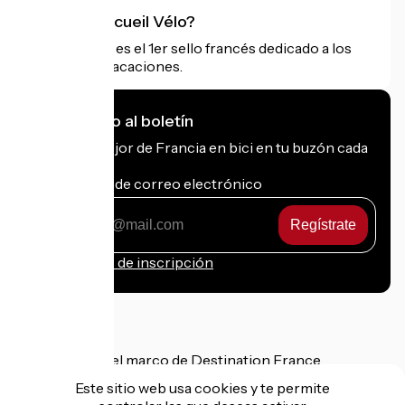
¿Qué es Accueil Vélo?
Accueil Vélo es el 1er sello francés dedicado a los
ciclistas de vacaciones.
Me suscribo al boletín
Recibe lo mejor de Francia en bici en tu buzón cada
mes.
Mi dirección de correo electrónico
Mi
dirección
de
Condiciones de inscripción
correo
electrónico
Financiado en el marco de Destination France
Este sitio web usa cookies y te permite