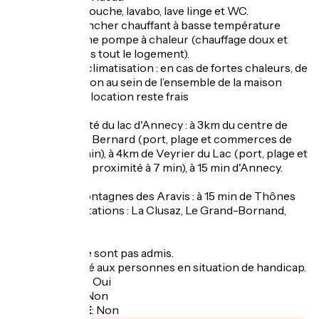
Salle de bain : douche, lavabo, lave linge et WC.
Chauffage : plancher chauffant à basse température
alimenté par une pompe à chaleur (chauffage doux et
homogène dans tout le logement).
Pas besoin de climatisation : en cas de fortes chaleurs, de
par sa disposition au sein de l’ensemble de la maison
l’intérieur de la location reste frais
Situé à proximité du lac d'Annecy : à 3km du centre de
Menthon Saint Bernard (port, plage et commerces de
proximité à 5 min), à 4km de Veyrier du Lac (port, plage et
commerces de proximité à 7 min), à 15 min d'Annecy.
Proche des montagnes des Aravis : à 15 min de Thônes
et 25 min des stations : La Clusaz, Le Grand-Bornand,
Manigod
Les animaux ne sont pas admis.
Gîte non adapté aux personnes en situation de handicap.
Garage à vélo
:
Oui
Panier repas
:
Non
Recharge VAE
:
Non