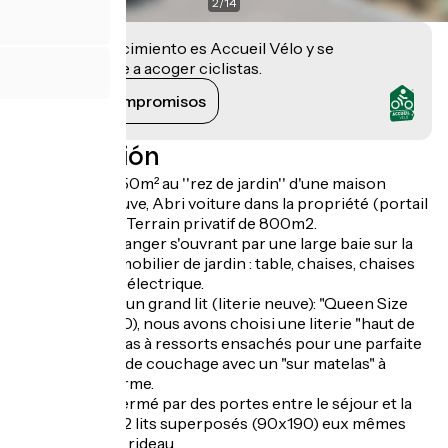
2
/
14
Este establecimiento es Accueil Vélo y se
compromete a acoger ciclistas.
Ver sus compromisos
Descripción
Appartement 50m² au ''rez de jardin'' d'une maison
individuelle neuve, Abri voiture dans la propriété (portail
avec digicode). Terrain privatif de 800m2.
Salon, salle à manger s'ouvrant par une large baie sur la
terrasse avec mobilier de jardin : table, chaises, chaises
longues et grill électrique.
Chambre avec un grand lit (literie neuve): "Queen Size
Bed" (160 x 200), nous avons choisi une literie "haut de
gamme" : matelas à ressorts ensachés pour une parfaite
indépendance de couchage avec un "sur matelas" à
mémoire de forme.
Dégagement fermé par des portes entre le séjour et la
chambre avec 2 lits superposés (90x190) eux mêmes
séparés par un rideau