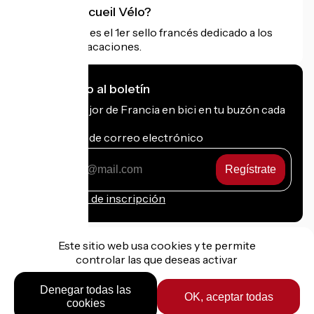
¿Qué es Accueil Vélo?
Accueil Vélo es el 1er sello francés dedicado a los
ciclistas de vacaciones.
Me suscribo al boletín
Recibe lo mejor de Francia en bici en tu buzón cada
mes.
Mi dirección de correo electrónico
Mi
dirección
de
Condiciones de inscripción
correo
electrónico
Este sitio web usa cookies y te permite
controlar las que deseas activar
Financiado en el marco de Destination France
Denegar todas las
OK, aceptar todas
cookies