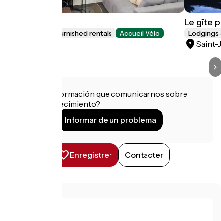
Le Refuge
Le gîte 
Lodgings and furnished rentals
Accueil Vélo
Lodgings 
Annecy
Saint-
¿Tienes información que comunicarnos sobre
este establecimiento?
Informar de un problema
Enregistrer
Contacter