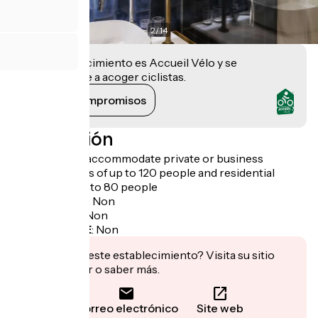
2
/
14
Este establecimiento es Accueil Vélo y se
compromete a acoger ciclistas.
Ver sus compromisos
Descripción
The hotel can accommodate private or business
banquet groups of up to 120 people and residential
seminars of up to 80 people
Garage à vélo
:
Non
Panier repas
:
Non
Recharge VAE
:
Non
¿Te interesa este establecimiento? Visita su sitio
para reservar o saber más.
Correo electrónico
Site web