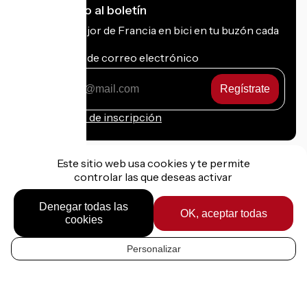
Me suscribo al boletín
Recibe lo mejor de Francia en bici en tu buzón cada
mes.
Mi dirección de correo electrónico
Mi
dirección
de
Condiciones de inscripción
correo
electrónico
Este sitio web usa cookies y te permite
controlar las que deseas activar
Financiado en el marco de Destination France
Denegar todas las
OK, aceptar todas
cookies
Personalizar
Información jurídica
ES
Datos personales
Contacto
Opciones de mapa
Réalisation :
StudioJuillet
et
France Vélo Tourisme