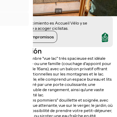
2
/
8
Este establecimiento es Accueil Vélo y se
compromete a acoger ciclistas.
Ver sus compromisos
Descripción
La grande chambre "vue lac" très spacieuse est idéale
pour un couple ou une famille (couchage d'appoint pour
2 enfants de - de 16ans), avec un balcon privatif offrant
des vues exceptionnelles sur les montagnes et le lac.
Très confortable, elle comprend un espace bureau et lits
d'appoint séparé par une porte coulissante, une
penderie et meuble de rangement, ainsi qu'une vaste
salle de bain côté lac.
La chambre "Les pommiers" douillette et soignée, avec
douche et vasque attenante, vue sur le verger, le jardin, où
vous aurez la possibilité de prendre votre petit-déjeuner,
thé, tisane, café ou siroter une eau fraîche en été