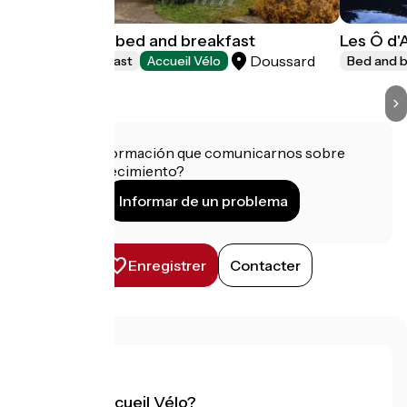
Villa Ginkgo : bed and breakfast
Les Ô d
Doussard
Bed and breakfast
Accueil Vélo
Bed and b
¿Tienes información que comunicarnos sobre
este establecimiento?
Informar de un problema
Enregistrer
Contacter
¿Qué es Accueil Vélo?