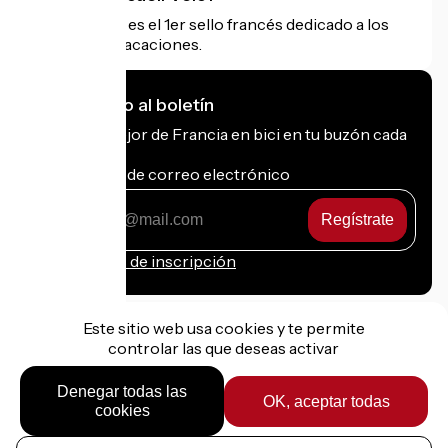
Accueil Vélo es el 1er sello francés dedicado a los
ciclistas de vacaciones.
Me suscribo al boletín
Recibe lo mejor de Francia en bici en tu buzón cada
mes.
Mi dirección de correo electrónico
Mi
dirección
de
Condiciones de inscripción
correo
electrónico
Este sitio web usa cookies y te permite
controlar las que deseas activar
Financiado en el marco de Destination France
Denegar todas las
OK, aceptar todas
cookies