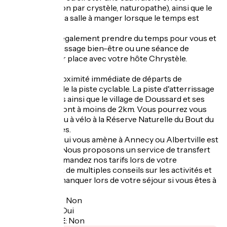
(préparé maison par crystèle, naturopathe), ainsi que le
grand salon et la salle à manger lorsque le temps est
capricieux.
Vous pourrez également prendre du temps pour vous et
réserver un massage bien-être ou une séance de
réflexologie sur place avec votre hôte Chrystèle.
La villa est à proximité immédiate de départs de
randonnée et de la piste cyclable. La piste d'atterrissage
des parapentes ainsi que le village de Doussard et ses
commodités, sont à moins de 2km. Vous pourrez vous
rendre à pied ou à vélo à la Réserve Naturelle du Bout du
lac, et aux plages.
L'arrêt du bus qui vous amène à Annecy ou Albertville est
à 900 mètres. Nous proposons un service de transfert
en minibus (demandez nos tarifs lors de votre
réservation), et de multiples conseils sur les activités et
lieux à ne pas manquer lors de votre séjour si vous êtes à
court d'idées.
Garage à vélo
:
Non
Panier repas
:
Oui
Recharge VAE
:
Non