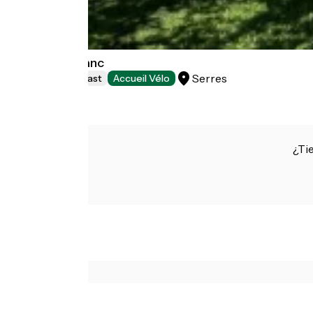
Le Cheval Blanc
Serres
Bed and breakfast
Accueil Vélo
¿Ti