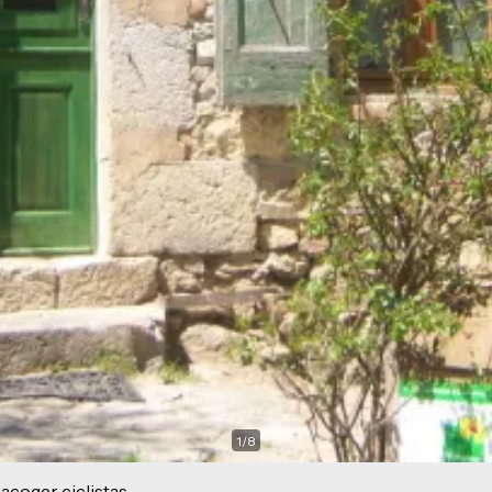
1
/
8
acoger ciclistas.