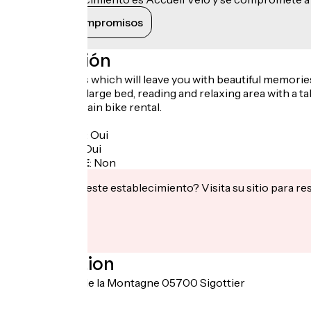
Ver sus compromisos
Descripción
Spend holidays which will leave you with beautiful memories. 
Bedroom with large bed, reading and relaxing area with a ta
Electric mountain bike rental.
Internet 4G.
Garage à vélo
:
Oui
Panier repas
:
Oui
Recharge VAE
:
Non
¿Te interesa este establecimiento? Visita su sitio para re
Localisation
3030 chemin de la Montagne 05700 Sigottier